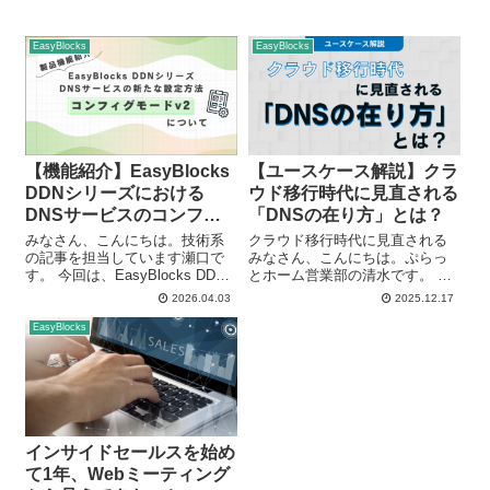
EasyBlocks
EasyBlocks
【機能紹介】EasyBlocks
【ユースケース解説】クラ
DDNシリーズにおける
ウド移行時代に見直される
DNSサービスのコンフィ
「DNSの在り方」とは？
グモードv2について
みなさん、こんにちは。技術系
クラウド移行時代に見直される
の記事を担当しています瀬口で
みなさん、こんにちは。ぷらっ
す。 今回は、EasyBlocks DDN
とホーム営業部の清水です。 近
シリーズの最新アップデートに
年、DNSアプライアンスに関す
2026.04.03
2025.12.17
て追加されたDNSサーバー機能
るお問い合わせが増加していま
の「コンフィグモードv2」をご
す。 本記事では、実際にお問い
EasyBlocks
紹介します。従来のDNSサーバ
合わせの多いDNSアプライアン
ーの設定方法は「コンフィ...
スについての悩みを取り上げ、
どのよ...
インサイドセールスを始め
て1年、Webミーティング