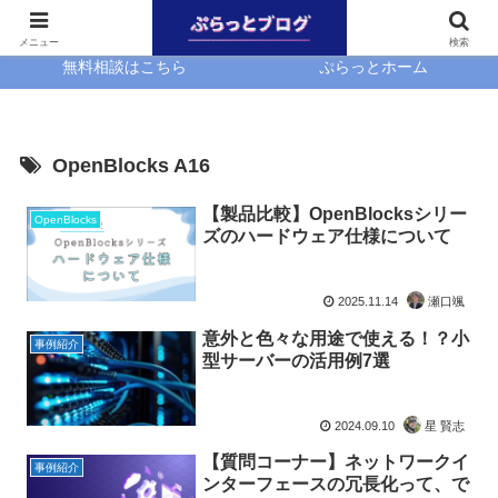
ホーム
EasyBlocks
メニュー
検索
無料相談はこちら
ぷらっとホーム
OpenBlocks A16
【製品比較】OpenBlocksシリー
OpenBlocks
ズのハードウェア仕様について
2025.11.14
瀬口颯
意外と色々な用途で使える！？小
事例紹介
型サーバーの活用例7選
2024.09.10
星 賢志
【質問コーナー】ネットワークイ
事例紹介
ンターフェースの冗長化って、で