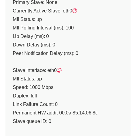
Primary Slave: None
Currently Active Slave: eth0
②
MII Status: up
MII Polling Interval (ms): 100
Up Delay (ms): 0
Down Delay (ms): 0
Peer Notification Delay (ms): 0
Slave Interface: eth0
③
MII Status: up
Speed: 1000 Mbps
Duplex: full
Link Failure Count: 0
Permanent HW addr: 00:0a:85:14:06:8c
Slave queue ID: 0