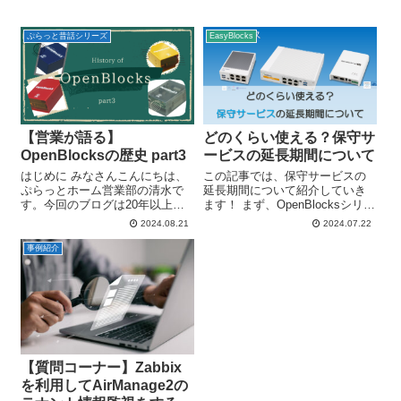
ぷらっと昔話シリーズ
EasyBlocks
【営業が語る】
どのくらい使える？保守サ
OpenBlocksの歴史 part3
ービスの延長期間について
はじめに みなさんこんにちは、
この記事では、保守サービスの
ぷらっとホーム営業部の清水で
延長期間について紹介していき
す。今回のブログは20年以上ご
ます！ まず、OpenBlocksシリー
愛顧いただいているOpenBlocks
ズや EasyBlocksシリーズなどに
2024.08.21
2024.07.22
シリーズの歴史のpart3となりま
は、本体に初年度保守サービス
す。 part1では2003年までの歴
が付属されていますが… 保守を
事例紹介
史、part2では2005年から2020...
どのくらい延長してもいいのか
分からない… ６年...
【質問コーナー】Zabbix
を利用してAirManage2の