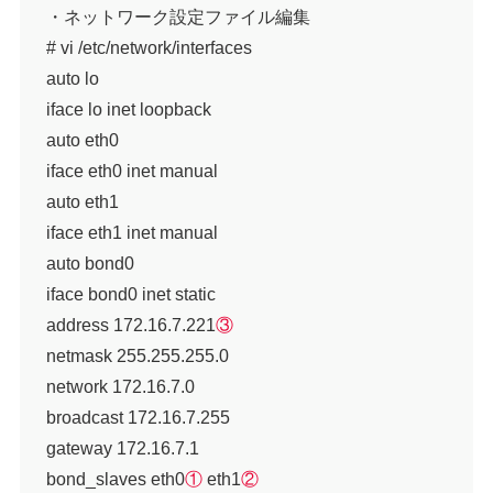
・ネットワーク設定ファイル編集
# vi /etc/network/interfaces
auto lo
iface lo inet loopback
auto eth0
iface eth0 inet manual
auto eth1
iface eth1 inet manual
auto bond0
iface bond0 inet static
address 172.16.7.221
③
netmask 255.255.255.0
network 172.16.7.0
broadcast 172.16.7.255
gateway 172.16.7.1
bond_slaves eth0
①
eth1
②