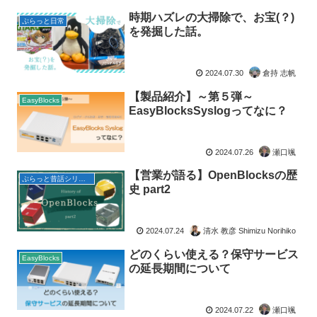
時期ハズレの大掃除で、お宝(？)
ぷらっと日常
を発掘した話。
2024.07.30
倉持 志帆
【製品紹介】～第５弾～
EasyBlocks
EasyBlocksSyslogってなに？
2024.07.26
瀬口颯
【営業が語る】OpenBlocksの歴
ぷらっと昔話シリーズ
史 part2
2024.07.24
清水 教彦 Shimizu Norihiko
どのくらい使える？保守サービス
EasyBlocks
の延長期間について
2024.07.22
瀬口颯