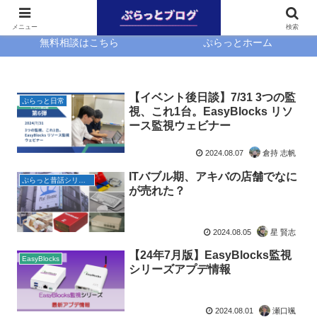
ホーム
EasyBlocks
メニュー
検索
無料相談はこちら
ぷらっとホーム
【イベント後日談】7/31 3つの監
ぷらっと日常
視、これ1台。EasyBlocks リソ
ース監視ウェビナー
2024.08.07
倉持 志帆
ITバブル期、アキバの店舗でなに
ぷらっと昔話シリーズ
が売れた？
2024.08.05
星 賢志
【24年7月版】EasyBlocks監視
EasyBlocks
シリーズアプデ情報
2024.08.01
瀬口颯