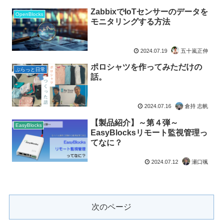
ZabbixでIoTセンサーのデータを
OpenBlocks
モニタリングする方法
2024.07.19
五十嵐正伸
ポロシャツを作ってみただけの
ぷらっと日常
話。
2024.07.16
倉持 志帆
【製品紹介】～第４弾～
EasyBlocks
EasyBlocksリモート監視管理っ
てなに？
2024.07.12
瀬口颯
次のページ