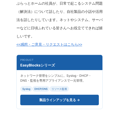
ぷらっとホームの社員が、日常で起こるシステム問題
（解決法）について話したり、自社製品の小話や活用
法を話したりしています。ネットやシステム、サーバ
ーなどに日頃ふれている皆さんへお役立てできれば嬉
しいです。
<<感想・ご意見・リクエストはこちら>>
PRODUCT
EasyBlocksシリーズ
ネットワーク管理をシンプルに。Syslog・DHCP・
DNS・監視を専用アプライアンスで一元管理。
Syslog
DHCP/DNS
リソース監視
製品ラインアップを見る →