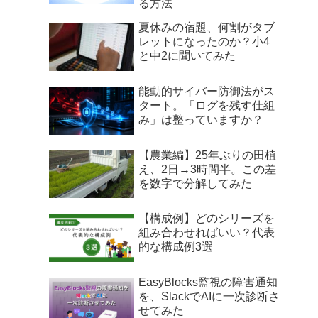
る方法
夏休みの宿題、何割がタブ
レットになったのか？小4
と中2に聞いてみた
能動的サイバー防御法がス
タート。「ログを残す仕組
み」は整っていますか？
【農業編】25年ぶりの田植
え、2日→3時間半。この差
を数字で分解してみた
【構成例】どのシリーズを
組み合わせればいい？代表
的な構成例3選
EasyBlocks監視の障害通知
を、SlackでAIに一次診断さ
せてみた