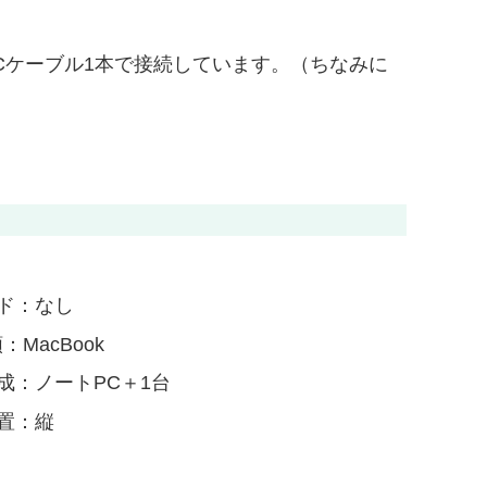
e-Cケーブル1本で接続しています。（ちなみに
ド：なし
：MacBook
成：ノートPC＋1台
置：縦