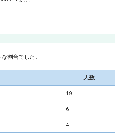
うな割合でした。
人数
19
6
4