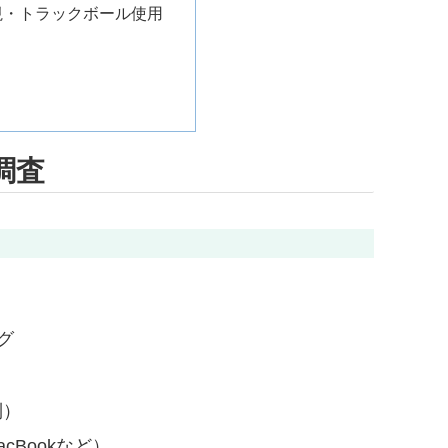
重視・トラックボール使用
調査
グ
列）
cBookなど）