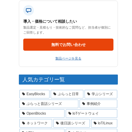
導入・価格について相談したい
製品選定・見積もり・技術的なご質問など、担当者が個別に
ご回答します。
無料でお問い合わせ
製品ページを見る
人気カテゴリー覧
EasyBlocks
ぷらっと日常
学ぶシリーズ
ぷらっと昔話シリーズ
事例紹介
OpenBlocks
IoTゲートウェイ
ネットワーク
後日談シリーズ
IoT/Linux