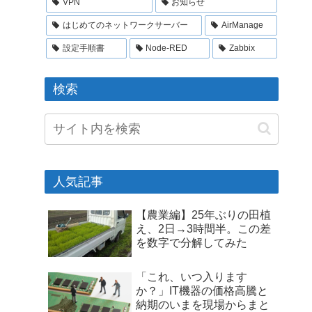
VPN
お知らせ
はじめてのネットワークサーバー
AirManage
設定手順書
Node-RED
Zabbix
検索
人気記事
【農業編】25年ぶりの田植
え、2日→3時間半。この差
を数字で分解してみた
「これ、いつ入ります
か？」IT機器の価格高騰と
納期のいまを現場からまと