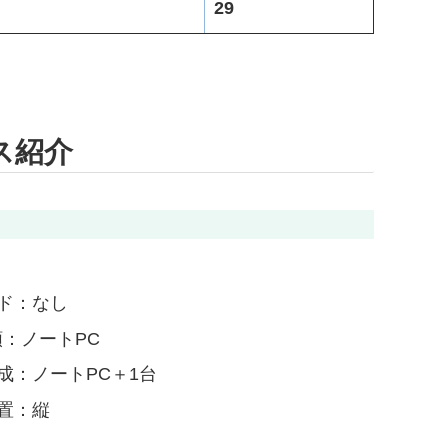
29
ス紹介
ド：なし
類：ノートPC
成：ノートPC＋1台
置：縦