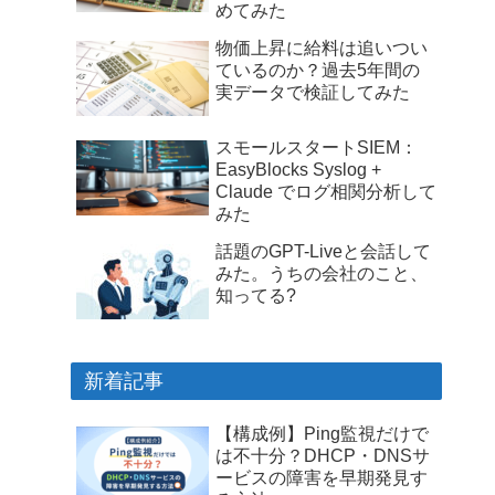
めてみた
物価上昇に給料は追いつい
ているのか？過去5年間の
実データで検証してみた
スモールスタートSIEM：
EasyBlocks Syslog +
Claude でログ相関分析して
みた
話題のGPT-Liveと会話して
みた。うちの会社のこと、
知ってる?
新着記事
【構成例】Ping監視だけで
は不十分？DHCP・DNSサ
ービスの障害を早期発見す