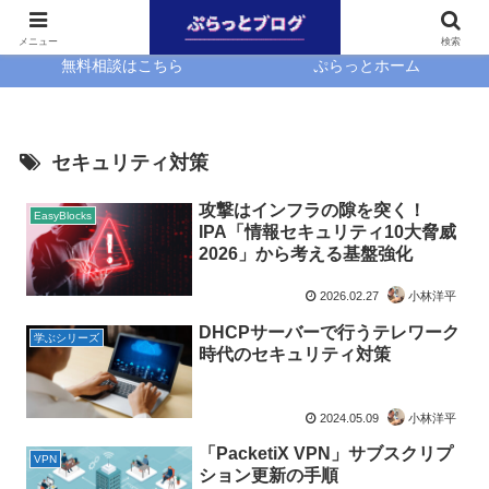
ホーム
EasyBlocks
メニュー
検索
無料相談はこちら
ぷらっとホーム
セキュリティ対策
攻撃はインフラの隙を突く！
EasyBlocks
IPA「情報セキュリティ10大脅威
2026」から考える基盤強化
2026.02.27
小林洋平
DHCPサーバーで行うテレワーク
学ぶシリーズ
時代のセキュリティ対策
2024.05.09
小林洋平
「PacketiX VPN」サブスクリプ
VPN
ション更新の手順