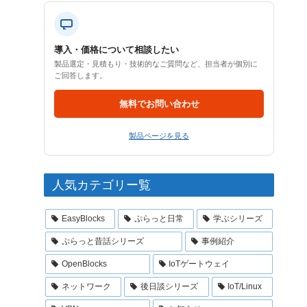
導入・価格について相談したい
製品選定・見積もり・技術的なご質問など、担当者が個別に
ご回答します。
無料でお問い合わせ
製品ページを見る
人気カテゴリー覧
EasyBlocks
ぷらっと日常
学ぶシリーズ
ぷらっと昔話シリーズ
事例紹介
OpenBlocks
IoTゲートウェイ
ネットワーク
後日談シリーズ
IoT/Linux