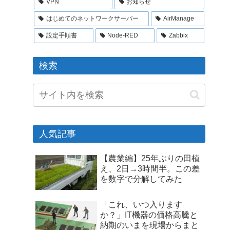
VPN
お知らせ
はじめてのネットワークサーバー
AirManage
設定手順書
Node-RED
Zabbix
検索
人気記事
【農業編】25年ぶりの田植
え、2日→3時間半。この差
を数字で分解してみた
「これ、いつ入ります
か？」IT機器の価格高騰と
納期のいまを現場からまと