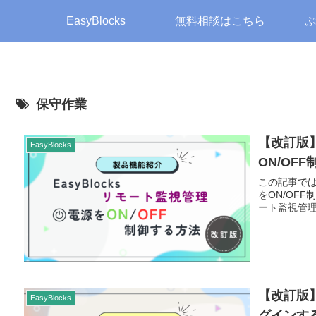
EasyBlocks
無料相談はこちら
ぷ
保守作業
【改訂版】
EasyBlocks
ON/OF
この記事では
をON/OFF
ート監視管理
【改訂版】
EasyBlocks
グインす