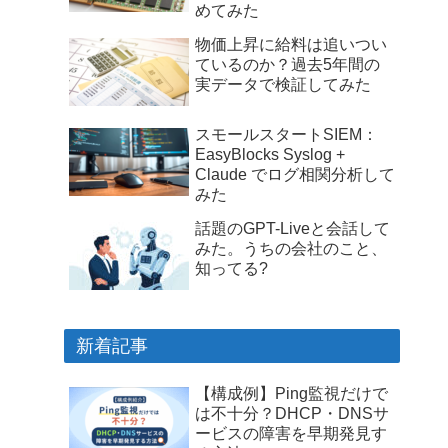
めてみた
物価上昇に給料は追いつい
ているのか？過去5年間の
実データで検証してみた
スモールスタートSIEM：
EasyBlocks Syslog +
Claude でログ相関分析して
みた
話題のGPT-Liveと会話して
みた。うちの会社のこと、
知ってる?
新着記事
【構成例】Ping監視だけで
は不十分？DHCP・DNSサ
ービスの障害を早期発見す