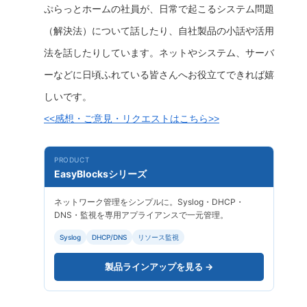
ぷらっとホームの社員が、日常で起こるシステム問題
（解決法）について話したり、自社製品の小話や活用
法を話したりしています。ネットやシステム、サーバ
ーなどに日頃ふれている皆さんへお役立てできれば嬉
しいです。
<<感想・ご意見・リクエストはこちら>>
PRODUCT
EasyBlocksシリーズ
ネットワーク管理をシンプルに。Syslog・DHCP・
DNS・監視を専用アプライアンスで一元管理。
Syslog
DHCP/DNS
リソース監視
製品ラインアップを見る →