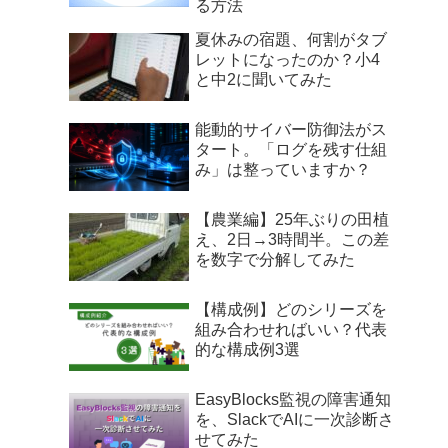
る方法
夏休みの宿題、何割がタブ
レットになったのか？小4
と中2に聞いてみた
能動的サイバー防御法がス
タート。「ログを残す仕組
み」は整っていますか？
【農業編】25年ぶりの田植
え、2日→3時間半。この差
を数字で分解してみた
【構成例】どのシリーズを
組み合わせればいい？代表
的な構成例3選
EasyBlocks監視の障害通知
を、SlackでAIに一次診断さ
せてみた