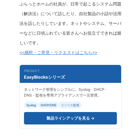
ぷらっとホームの社員が、日常で起こるシステム問題
（解決法）について話したり、自社製品の小話や活用
法を話したりしています。ネットやシステム、サーバ
ーなどに日頃ふれている皆さんへお役立てできれば嬉
しいです。
<<感想・ご意見・リクエストはこちら>>
PRODUCT
EasyBlocksシリーズ
ネットワーク管理をシンプルに。Syslog・DHCP・
DNS・監視を専用アプライアンスで一元管理。
Syslog
DHCP/DNS
リソース監視
製品ラインアップを見る →