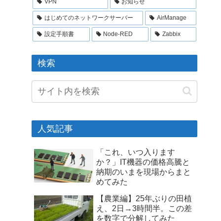
VPN
お知らせ
はじめてのネットワークサーバー
AirManage
設定手順書
Node-RED
Zabbix
検索
人気記事
「これ、いつ入ります
か？」IT機器の価格高騰と
納期のいまを現場からまと
めてみた
【農業編】25年ぶりの田植
え、2日→3時間半。この差
を数字で分解してみた