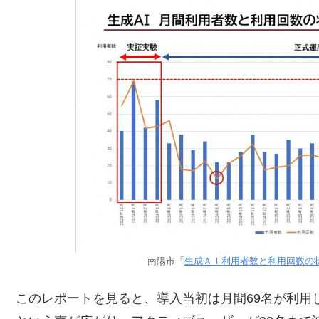
南陽市「
生成ＡＩ利用者数と利用回数の状
このレポートを見ると、導入当初は月間69名が利用