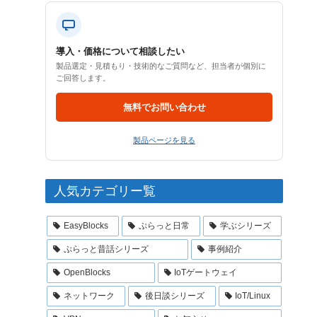
導入・価格について相談したい
製品選定・見積もり・技術的なご質問など、担当者が個別に
ご回答します。
無料でお問い合わせ
製品ページを見る
人気カテゴリー覧
EasyBlocks
ぷらっと日常
学ぶシリーズ
ぷらっと昔話シリーズ
事例紹介
OpenBlocks
IoTゲートウェイ
ネットワーク
後日談シリーズ
IoT/Linux