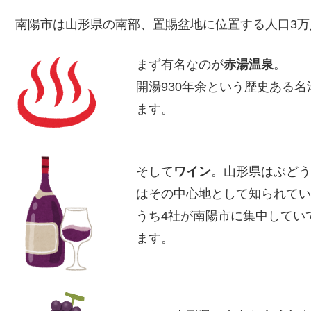
南陽市は山形県の南部、置賜盆地に位置する人口3万
まず有名なのが
赤湯温泉
。
開湯930年余という歴史ある
ます。
そして
ワイン
。山形県はぶどう
はその中心地として知られてい
うち4社が南陽市に集中してい
ます。