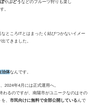
んぼ
や
ぶどう
などのフルーツ狩りも楽し
ます。
なところITとはまったく結びつかないイメー
が出てきました。
自治体
なんです。
、2024年4月には正式運用へ。
で終わるのですが、南陽市がユニークなのはその
トを、
市民向けに無料で全部公開している
んで