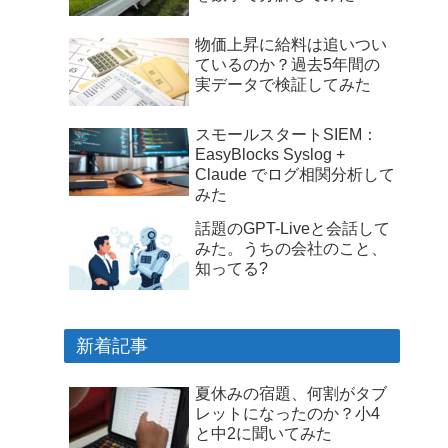
物価上昇に給料は追いつい
ているのか？過去5年間の
実データで検証してみた
スモールスタートSIEM：
EasyBlocks Syslog +
Claude でログ相関分析して
みた
話題のGPT-Liveと会話して
みた。うちの会社のこと、
知ってる?
新着記事
夏休みの宿題、何割がタブ
レットになったのか？小4
と中2に聞いてみた