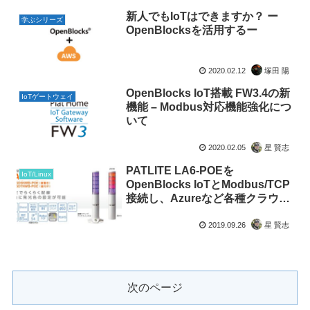
新人でもIoTはできますか？ ー
学ぶシリーズ
OpenBlocksを活用するー
2020.02.12
塚田 陽
OpenBlocks IoT搭載 FW3.4の新
IoTゲートウェイ
機能 – Modbus対応機能強化につ
いて
2020.02.05
星 賢志
PATLITE LA6-POEを
IoT/Linux
OpenBlocks IoTとModbus/TCP
接続し、Azureなど各種クラウド/
ホストからリモート制御する手順
について
2019.09.26
星 賢志
次のページ