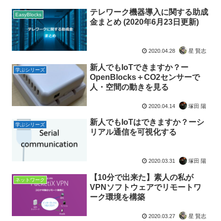
テレワーク機器導入に関する助成
EasyBlocks
金まとめ (2020年6月23日更新)
2020.04.28
星 賢志
新人でもIoTできますか？ー
学ぶシリーズ
OpenBlocks＋CO2センサーで
人・空間の動きを見る
2020.04.14
塚田 陽
新人でもIoTはできますか？ーシ
学ぶシリーズ
リアル通信を可視化する
2020.03.31
塚田 陽
【10分で出来た】素人の私が
ネットワーク
VPNソフトウェアでリモートワ
ーク環境を構築
2020.03.27
星 賢志