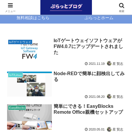
ホーム
EasyBlocks
メニュー
検索
無料相談はこちら
ぷらっとホーム
IoTゲートウェイソフトウェアが
IoTゲートウェイ
FW4.0.7にアップデートされまし
た
2021.11.19
星 賢志
Node-REDで簡単に顔検出してみ
IoT/Linux
る
2021.08.20
星 賢志
簡単にできる！EasyBlocks
EasyBlocks
Remote Office親機セットアップ
2020.05.01
星 賢志