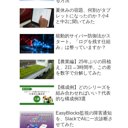
る方法
夏休みの宿題、何割がタブ
レットになったのか？小4
と中2に聞いてみた
能動的サイバー防御法がス
タート。「ログを残す仕組
み」は整っていますか？
【農業編】25年ぶりの田植
え、2日→3時間半。この差
を数字で分解してみた
【構成例】どのシリーズを
組み合わせればいい？代表
的な構成例3選
EasyBlocks監視の障害通知
を、SlackでAIに一次診断さ
せてみた