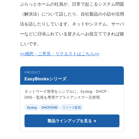
ぷらっとホームの社員が、日常で起こるシステム問題
（解決法）について話したり、自社製品の小話や活用
法を話したりしています。ネットやシステム、サーバ
ーなどに日頃ふれている皆さんへお役立てできれば嬉
しいです。
<<感想・ご意見・リクエストはこちら>>
PRODUCT
EasyBlocksシリーズ
ネットワーク管理をシンプルに。Syslog・DHCP・
DNS・監視を専用アプライアンスで一元管理。
Syslog
DHCP/DNS
リソース監視
製品ラインアップを見る →