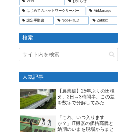
VPN
お知らせ
はじめてのネットワークサーバー
AirManage
設定手順書
Node-RED
Zabbix
検索
人気記事
【農業編】25年ぶりの田植
え、2日→3時間半。この差
を数字で分解してみた
「これ、いつ入ります
か？」IT機器の価格高騰と
納期のいまを現場からまと