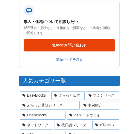
導入・価格について相談したい
製品選定・見積もり・技術的なご質問など、担当者が個別に
ご回答します。
無料でお問い合わせ
製品ページを見る
人気カテゴリー覧
EasyBlocks
ぷらっと日常
学ぶシリーズ
ぷらっと昔話シリーズ
事例紹介
OpenBlocks
IoTゲートウェイ
ネットワーク
後日談シリーズ
IoT/Linux