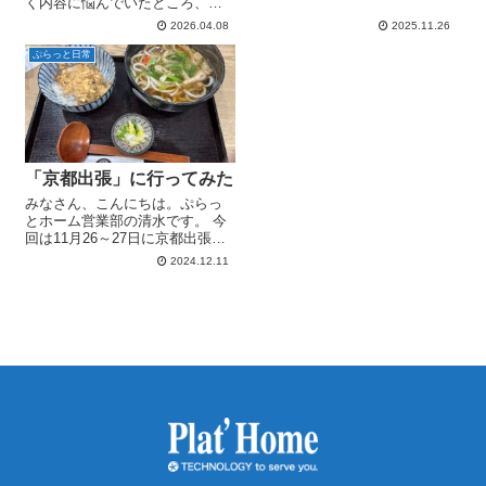
く内容に悩んでいたところ、年
に、会社ロゴ入りの2026年の卓
度の始まりということもあり
2026.04.08
2025.11.26
上カレンダーをノベルティとし
「趣味の読書から、日常で3冊、
てお配りしています！ こちら前
仕事で3冊、影響を受けた本を紹
ぷらっと日常
後月のカレンダーも小さく入
介してみてはどうか？」とアド
っ...
バイスをいただいたので、書い
てみたいと思...
「京都出張」に行ってみた
みなさん、こんにちは。ぷらっ
とホーム営業部の清水です。 今
回は11月26～27日に京都出張に
行った際の模様をレポートして
2024.12.11
いきたいと思います。 はじめに
11月27日朝一からのMTGの予定
だったため、前日夕方に移動し
前泊することに。京都駅で、...