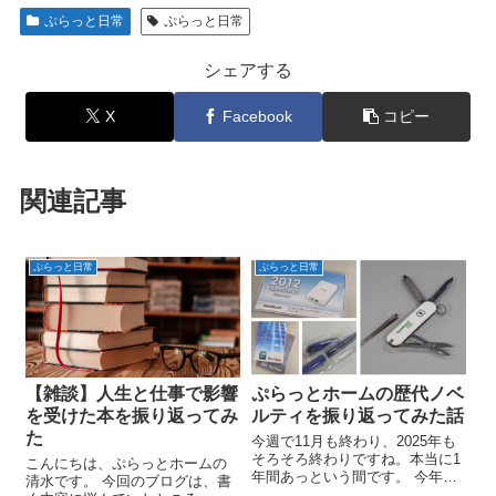
ぷらっと日常
ぷらっと日常
シェアする
X
Facebook
コピー
関連記事
ぷらっと日常
ぷらっと日常
【雑談】人生と仕事で影響
ぷらっとホームの歴代ノベ
を受けた本を振り返ってみ
ルティを振り返ってみた話
た
今週で11月も終わり、2025年も
そろそろ終わりですね。本当に1
こんにちは、ぷらっとホームの
年間あっという間です。 今年は
清水です。 今回のブログは、書
日頃お世話になっている皆さま